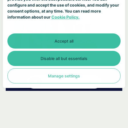
configure and accept the use of cookies, and modify your
consent options, at any time. You can read more
information about our
Cookie Policy.
Accept all
Disable all but essentials
aluation 2024/25
ready4life Evaluation 2024/25
ready4life Evalua
Manage settings
Info
Partner
Kontakt
DE